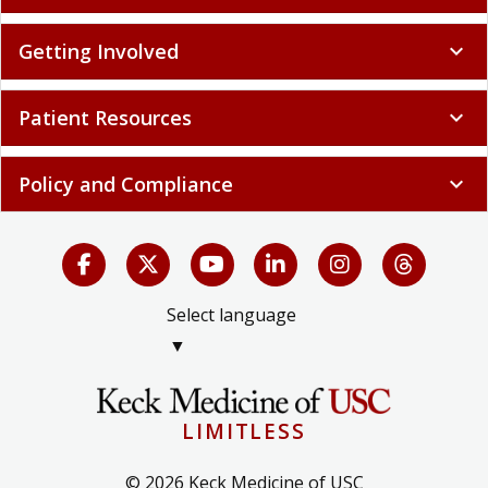
Getting Involved
expand_more
Patient Resources
expand_more
Policy and Compliance
expand_more
Select language
▼
LIMITLESS
© 2026 Keck Medicine of USC