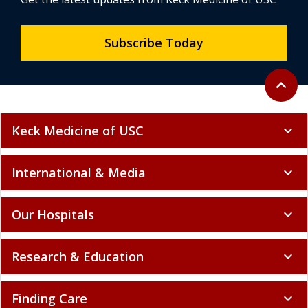
Subscribe Today
Back to 
expand_less
Keck Medicine of USC
expand_more
International & Media
expand_more
Our Hospitals
expand_more
Research & Education
expand_more
Finding Care
expand_more