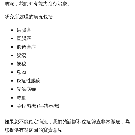
病況，我們都有能力進行治療。
研究所處理的病況包括：​
結腸癌​​
直腸癌
遺傳癌症
腹瀉
便秘
息肉
炎症性腸病
愛滋病毒
痔瘡
尖銳濕疣 (生殖器疣)
如果您不能確定病況，我們的診斷和癌症篩查非常徹底，為
您提供有關病因的寶貴意見。