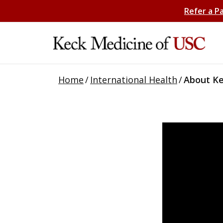
Refer a P
Home
/
International Health
/
About Ke