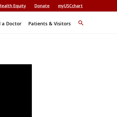
Health Equity
Donate
myUSCchart
search
d a Doctor
Patients & Visitors